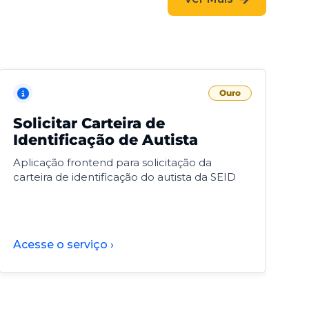
Ouro
Solicitar Carteira de
V
Identificação de Autista
F
Aplicação frontend para solicitação da
V
carteira de identificação do autista da SEID
F
d
d
Acesse o serviço ›
A